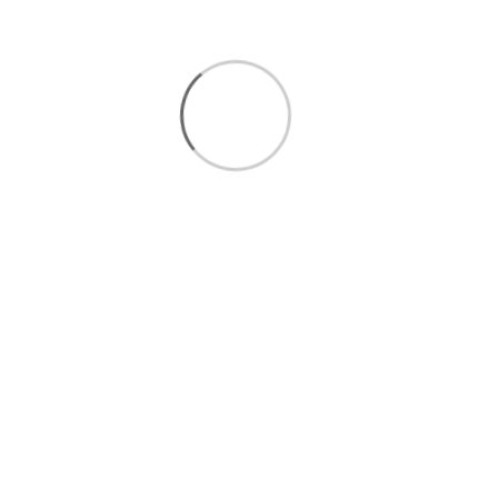
پارچه آستر پرده فلامنت ققنوس
7,600,000 تومان
7,740,000 تومان
هر متر 190,000 تومان
طاقه 40 متری
افزودن به سبد