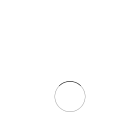
نگران جنس و رنگ محصول نباشید قبل از سفارش محصول،
میتوانید درخواست نمونه کنید تا به وسیله پست برایتان ارسال شود
ارسال نمونه فقط با برقراری تماس با شماره
09913809057
با توجه به نماد اعتماد و آدرس فروشگاه جهت خرید حضوری با
اطمینان سفارش خود را ثبت کنید
از خرید خود مطمئن باشید!!!
در صورت ارائه فاکتور با قیمت پایین تر می توانید سفارش را
برگشت کنید (طاقه برش نخورده باشد و آسیب فیزیکی نداشته
باشد)
امکان برگشت سفارش